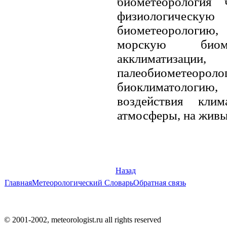
биометеорология 
физиологическу
биометеорологи
морскую биоме
акклиматизации,
палеобиомете
биоклиматологию,
воздействия клим
атмосферы, на живы
Назад
Главная
Метеорологический Словарь
Обратная связь
© 2001-2002, meteorologist.ru all rights reserved