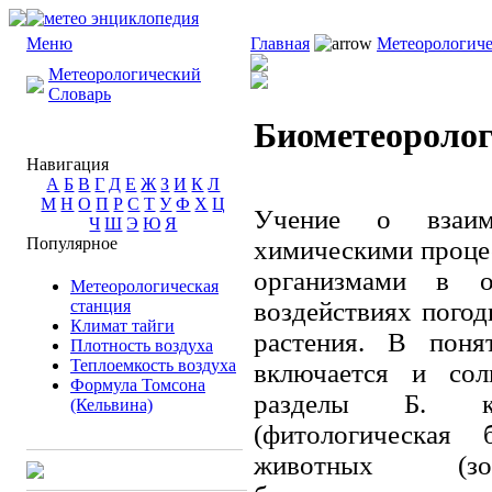
Меню
Главная
Метеорологиче
Метеорологический
Словарь
Биометеороло
Навигация
А
Б
В
Г
Д
Е
Ж
З
И
К
Л
М
Н
О
П
Р
С
Т
У
Ф
Х
Ц
Учение о взаим
Ч
Ш
Э
Ю
Я
Популярное
химическими проце
организмами в о
Метеорологическая
станция
воздействиях погод
Климат тайги
растения. В пон
Плотность воздуха
Теплоемкость воздуха
включается и сол
Формула Томсона
разделы Б. ка
(Кельвина)
(фитологическая 
животных (зоол