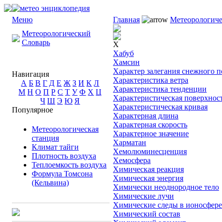
Меню
Главная
Метеорологиче
Метеорологический
Словарь
Х
Хабуб
Хамсин
Характер залегания снежного п
Навигация
Характеристика ветра
А
Б
В
Г
Д
Е
Ж
З
И
К
Л
Характеристика тенденции
М
Н
О
П
Р
С
Т
У
Ф
Х
Ц
Характеристическая поверхнос
Ч
Ш
Э
Ю
Я
Характеристическая кривая
Популярное
Характерная длина
Характерная скорость
Метеорологическая
Характерное значение
станция
Харматан
Климат тайги
Хемолюминесценция
Плотность воздуха
Хемосфера
Теплоемкость воздуха
Химическая реакция
Формула Томсона
Химическая энергия
(Кельвина)
Химически неоднородное тело
Химические лучи
Химические следы в ионосфере
Химический состав