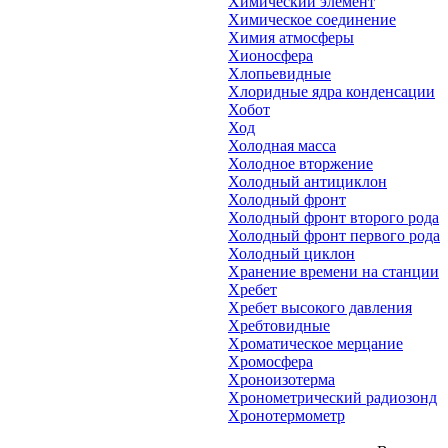
Химический элемент
Химическое соединение
Химия атмосферы
Хионосфера
Хлопьевидные
Хлоридные ядра конденсации
Хобот
Ход
Холодная масса
Холодное вторжение
Холодный антициклон
Холодный фронт
Холодный фронт второго рода
Холодный фронт первого рода
Холодный циклон
Хранение времени на станции
Хребет
Хребет высокого давления
Хребтовидные
Хроматическое мерцание
Хромосфера
Хроноизотерма
Хронометрический радиозонд
Хронотермометр