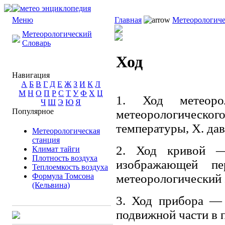
Меню
Главная
Метеорологиче
Метеорологический
Словарь
Ход
Навигация
А
Б
В
Г
Д
Е
Ж
З
И
К
Л
М
Н
О
П
Р
С
Т
У
Ф
Х
Ц
1. Ход метеорол
Ч
Ш
Э
Ю
Я
Популярное
метеорологическо
температуры, X. дав
Метеорологическая
станция
2. Ход кривой —
Климат тайги
Плотность воздуха
изображающей пе
Теплоемкость воздуха
Формула Томсона
метеорологический 
(Кельвина)
3. Ход прибора — 
подвижной части в п