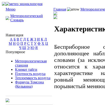
Меню
Главная
Метеорологиче
Метеорологический
Словарь
Характеристик
Навигация
А
Б
В
Г
Д
Е
Ж
З
И
К
Л
М
Н
О
П
Р
С
Т
У
Ф
Х
Ц
Бесприборное о
Ч
Ш
Э
Ю
Я
Популярное
дополняющее набл
словами (за исклю
Метеорологическая
станция
относится к хара
Климат тайги
характеристике 
Плотность воздуха
Теплоемкость воздуха
ровный меняющи
Формула Томсона
порывистый меняю
(Кельвина)