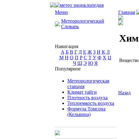
Меню
Главная
Метеорологический
Словарь
Хим
Навигация
А
Б
В
Г
Д
Е
Ж
З
И
К
Л
М
Н
О
П
Р
С
Т
У
Ф
Х
Ц
Вещество
Ч
Ш
Э
Ю
Я
Популярное
Метеорологическая
станция
Климат тайги
Назад
Плотность воздуха
Теплоемкость воздуха
Формула Томсона
(Кельвина)