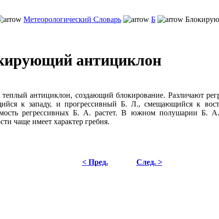
Метеорологический Словарь
Б
Блокирую
кирующий антициклон
теплый антициклон, создающий блокирование. Различают регр
ийся к западу, и прогрессивный Б. Л., смещающийся к вос
емость регрессивных Б. А. растет. В южном полушарии Б. А
сти чаще имеет характер гребня.
< Пред.
След. >