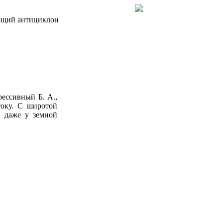
щий антициклон
ессивный Б. Α.,
току. С широтой
. даже у земной