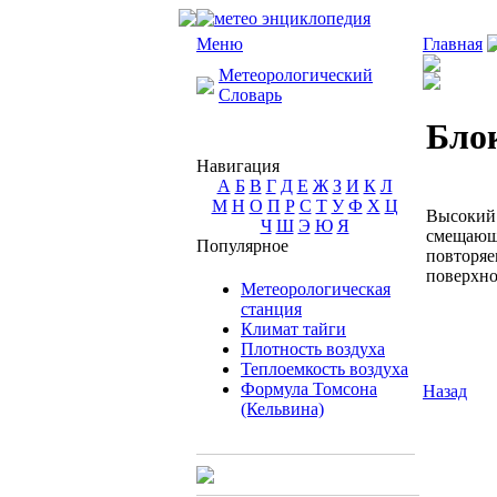
Меню
Главная
Метеорологический
Словарь
Бло
Навигация
А
Б
В
Г
Д
Е
Ж
З
И
К
Л
М
Н
О
П
Р
С
Т
У
Ф
Х
Ц
Высокий 
Ч
Ш
Э
Ю
Я
смещающ
Популярное
повторя
поверхно
Метеорологическая
станция
Климат тайги
Плотность воздуха
Теплоемкость воздуха
Формула Томсона
Назад
(Кельвина)