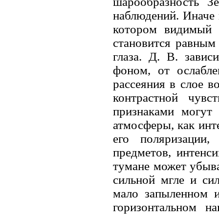
шарообразность З
наблюдений. Иначе г
котором видимый 
становится равным
глаза. Д. В. зави
фоном, от ослабле
рассеяния в слое в
контрастной чувс
признаками могут 
атмосферы, как инте
его поляризации,
предметов, интенси
тумане может убыва
сильной мгле и си
мало запыленном и
горизонтальном н