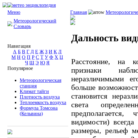
Меню
Главная
Метеорологиче
Метеорологический
Словарь
Дальность вид
Навигация
А
Б
В
Г
Д
Е
Ж
З
И
К
Л
М
Н
О
П
Р
С
Т
У
Ф
Х
Ц
Расстояние, на 
Ч
Ш
Э
Ю
Я
Популярное
признаки наблю
неразличимыми его
Метеорологическая
станция
больше возможност
Климат тайги
становится нераз
Плотность воздуха
Теплоемкость воздуха
света определе
Формула Томсона
предполагается, 
(Кельвина)
видимости) всегда
размеры, рельеф м