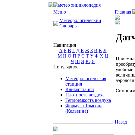
Меню
Главная
Метеорологический
Словарь
Дат
Навигация
А
Б
В
Г
Д
Е
Ж
З
И
К
Л
М
Н
О
П
Р
С
Т
У
Ф
Х
Ц
Приемна
Ч
Ш
Э
Ю
Я
преобраз
Популярное
удобные
величины
Метеорологическая
аэрологи
станция
Климат тайги
Синоним:
Плотность воздуха
Теплоемкость воздуха
Формула Томсона
(Кельвина)
Назад