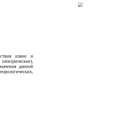
йствия извне и
электрические),
значения данной
еорологических,