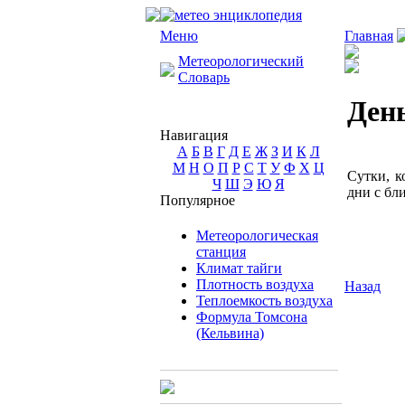
Меню
Главная
Метеорологический
Словарь
День
Навигация
А
Б
В
Г
Д
Е
Ж
З
И
К
Л
М
Н
О
П
Р
С
Т
У
Ф
Х
Ц
Сутки, к
Ч
Ш
Э
Ю
Я
дни с бл
Популярное
Метеорологическая
станция
Климат тайги
Плотность воздуха
Назад
Теплоемкость воздуха
Формула Томсона
(Кельвина)