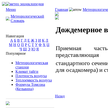
Меню
Главная
Метеорологиче
Метеорологический
Словарь
Дождемерное в
Навигация
А
Б
В
Г
Д
Е
Ж
З
И
К
Л
М
Н
О
П
Р
С
Т
У
Ф
Х
Ц
Приемная част
Ч
Ш
Э
Ю
Я
Популярное
представляющая
стандартного сечени
Метеорологическая
станция
для осадкомера) и 
Климат тайги
Плотность воздуха
Теплоемкость воздуха
Формула Томсона
(Кельвина)
Назад