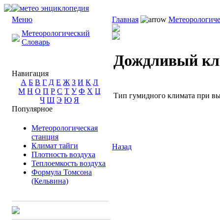
Меню
Главная
Метеорологиче
Метеорологический
Словарь
Дождливый кл
Навигация
А
Б
В
Г
Д
Е
Ж
З
И
К
Л
М
Н
О
П
Р
С
Т
У
Ф
Х
Ц
Тип гумидного климата при вы
Ч
Ш
Э
Ю
Я
Популярное
Метеорологическая
станция
Климат тайги
Назад
Плотность воздуха
Теплоемкость воздуха
Формула Томсона
(Кельвина)