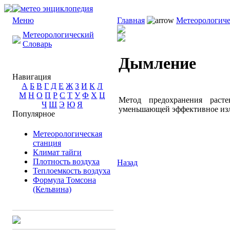
Меню
Главная
Метеорологиче
Метеорологический
Словарь
Дымление
Навигация
А
Б
В
Г
Д
Е
Ж
З
И
К
Л
М
Н
О
П
Р
С
Т
У
Ф
Х
Ц
Метод предохранения раст
Ч
Ш
Э
Ю
Я
уменьшающей эффективное изл
Популярное
Метеорологическая
станция
Климат тайги
Плотность воздуха
Назад
Теплоемкость воздуха
Формула Томсона
(Кельвина)