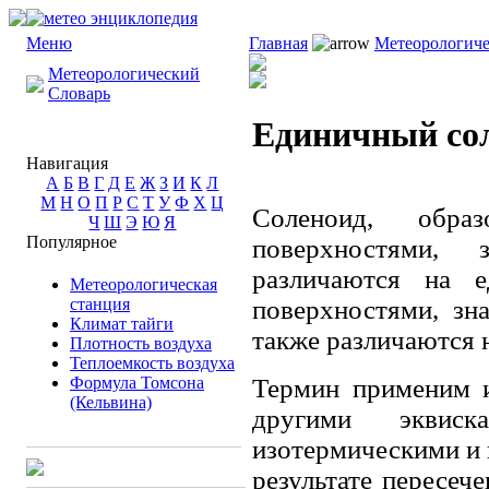
Меню
Главная
Метеорологиче
Метеорологический
Словарь
Единичный со
Навигация
А
Б
В
Г
Д
Е
Ж
З
И
К
Л
М
Н
О
П
Р
С
Т
У
Ф
Х
Ц
Соленоид, обра
Ч
Ш
Э
Ю
Я
Популярное
поверхностями,
различаются на е
Метеорологическая
станция
поверхностями, зн
Климат тайги
также различаются 
Плотность воздуха
Теплоемкость воздуха
Формула Томсона
Термин применим и
(Кельвина)
другими эквиск
изотермическими и 
результате пересеч