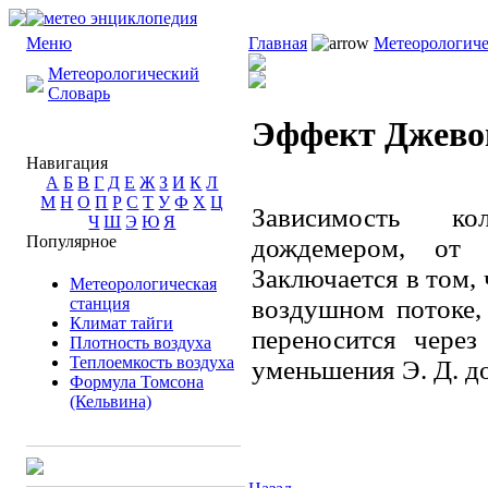
Меню
Главная
Метеорологиче
Метеорологический
Словарь
Эффект Джево
Навигация
А
Б
В
Г
Д
Е
Ж
З
И
К
Л
М
Н
О
П
Р
С
Т
У
Ф
Х
Ц
Зависимость ко
Ч
Ш
Э
Ю
Я
Популярное
дождемером, от
Заключается в том,
Метеорологическая
станция
воздушном потоке, 
Климат тайги
переносится через
Плотность воздуха
Теплоемкость воздуха
уменьшения Э. Д. 
Формула Томсона
(Кельвина)