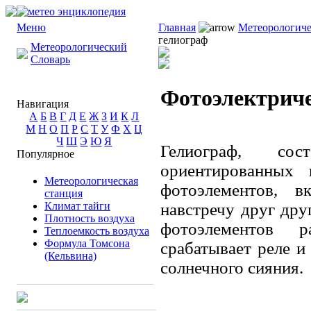
Меню
Главная
Метеорологиче
гелиограф
Метеорологический
Словарь
Фотоэлектриче
Навигация
А
Б
В
Г
Д
Е
Ж
З
И
К
Л
М
Н
О
П
Р
С
Т
У
Ф
Х
Ц
Ч
Ш
Э
Ю
Я
Гелиограф, со
Популярное
ориентированных
Метеорологическая
фотоэлементов, 
станция
Климат тайги
навстречу друг дру
Плотность воздуха
фотоэлементов 
Теплоемкость воздуха
Формула Томсона
срабатывает реле и
(Кельвина)
солнечного сияния.