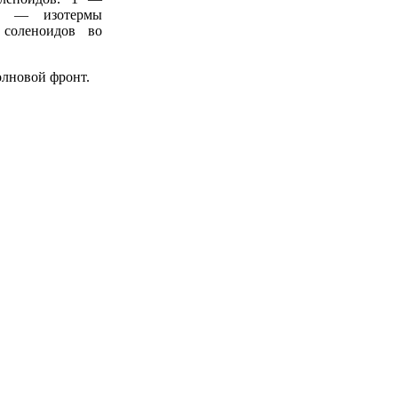
 2 — изотермы
 соленоидов во
олновой фронт.