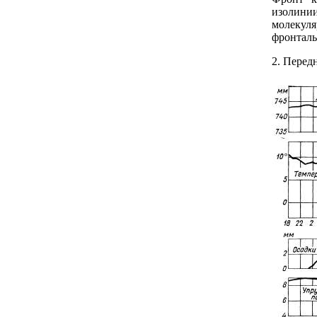
изолини
молекул
фронталь
2. Перед