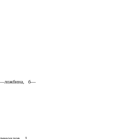
а —ложбина, б—
оленоидов. 1 —