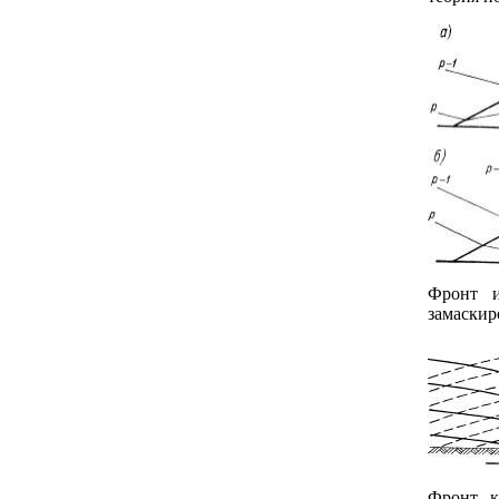
Фронт и
замаскир
Фронт к