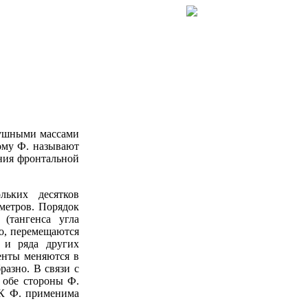
здушными массами
ому Ф. называют
ния фронтальной
льких десятков
метров. Порядок
(тангенса угла
о, перемещаются
 и ряда других
менты меняются в
разно. В связи с
 обе стороны Ф.
 К Ф. применима