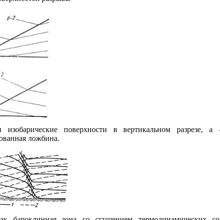
 изобарические поверхности в вертикальном разрезе, 
ованная ложбина.
ак бароклинная зона со сгущением термодинамических с