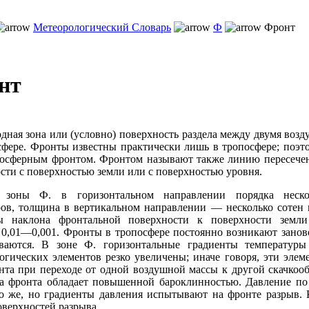
Метеорологический Словарь
Ф
Фронт
нт
одная зона или (условно) поверхность раздела между двумя во
сфере. Фронты известны практически лишь в тропосфере; поэт
посферным фронтом. Фронтом называют также линию пересече
сти с поверхностью земли или с поверхностью уровня.
зоны Ф. в горизонтальном направлении порядка неско
ов, толщина в вертикальном направлении — несколько сотен 
ы наклона фронтальной поверхности к поверхности земли 
 0,01—0,001. Фронты в тропосфере постоянно возникают занов
ваются. В зоне Ф. горизонтальные градиенты температуры
огических элементов резко увеличены; иначе говоря, эти эле
нта при переходе от одной воздушной массы к другой скачкооб
а фронта обладает повышенной бароклинностью. Давление по
о же, но градиенты давления испытывают на фронте разрыв.
оверхностей разрыва.