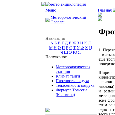
Меню
Главная
Метеорологический
Словарь
Фро
Навигация
А
Б
В
Г
Д
Е
Ж
З
И
К
Л
М
Н
О
П
Р
С
Т
У
Ф
Х
Ц
1. Перех
Ч
Ш
Э
Ю
Я
в в атмо
Популярное
еще тро
поверхно
Метеорологическая
станция
Ширина 
Климат тайги
километр
Плотность воздуха
величин
Теплоемкость воздуха
наклона)
Формула Томсона
и размы
(Кельвина)
метеорол
зоне фро
этим зон
одно и т
теория п