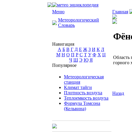
Меню
Главная
Метеорологический
Словарь
Фён
Навигация
А
Б
В
Г
Д
Е
Ж
З
И
К
Л
М
Н
О
П
Р
С
Т
У
Ф
Х
Ц
Область 
Ч
Ш
Э
Ю
Я
горного 
Популярное
Метеорологическая
станция
Климат тайги
Плотность воздуха
Назад
Теплоемкость воздуха
Формула Томсона
(Кельвина)