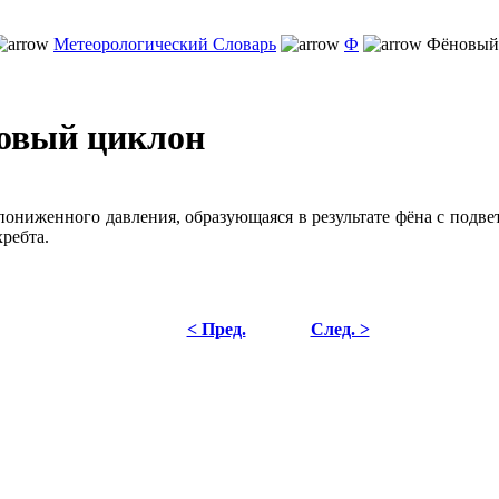
Метеорологический Словарь
Ф
Фёновый
овый циклон
пониженного давления, образующаяся в результате фёна с подв
хребта.
< Пред.
След. >