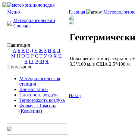
Меню
Главная
Метеорологиче
Метеорологический
Словарь
Геотермически
Навигация
А
Б
В
Г
Д
Е
Ж
З
И
К
Л
М
Н
О
П
Р
С
Т
У
Ф
Х
Ц
Повышение температуры в зем
Ч
Ш
Э
Ю
Я
3,3°/100 м, в США 2,5°/100 м.
Популярное
Метеорологическая
станция
Климат тайги
Плотность воздуха
Назад
Теплоемкость воздуха
Формула Томсона
(Кельвина)