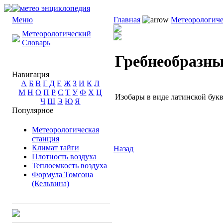
Меню
Главная
Метеорологиче
Метеорологический
Словарь
Гребнеобразны
Навигация
А
Б
В
Г
Д
Е
Ж
З
И
К
Л
М
Н
О
П
Р
С
Т
У
Ф
Х
Ц
Изобары в виде латинской букв
Ч
Ш
Э
Ю
Я
Популярное
Метеорологическая
станция
Климат тайги
Назад
Плотность воздуха
Теплоемкость воздуха
Формула Томсона
(Кельвина)