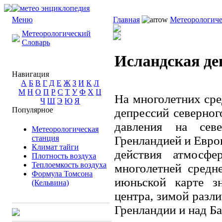
Меню
Главная
Метеорологиче
Метеорологический
Словарь
Исландская де
Навигация
А
Б
В
Г
Д
Е
Ж
З
И
К
Л
М
Н
О
П
Р
С
Т
У
Ф
Х
Ц
На многолетних сре
Ч
Ш
Э
Ю
Я
Популярное
депрессий северно
давления на сев
Метеорологическая
станция
Гренландией и Евро
Климат тайги
действия атмосф
Плотность воздуха
Теплоемкость воздуха
многолетней средн
Формула Томсона
июньской карте з
(Кельвина)
центра, зимой разл
Гренландии и над Б