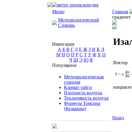
Меню
Главная
градиент
Метеорологический
Словарь
Иза
Навигация
А
Б
В
Г
Д
Е
Ж
З
И
К
Л
М
Н
О
П
Р
С
Т
У
Ф
Х
Ц
Ч
Ш
Э
Ю
Я
Вектор
Популярное
Метеорологическая
станция
направл
Климат тайги
Плотность воздуха
Теплоемкость воздуха
Формула Томсона
(Кельвина)
Назад