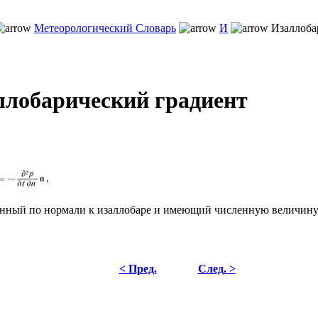
Метеорологический Словарь
И
Изаллоба
ллобарический градиент
енный по нормали к изаллобаре и имеющий численную величи
< Пред.
След. >