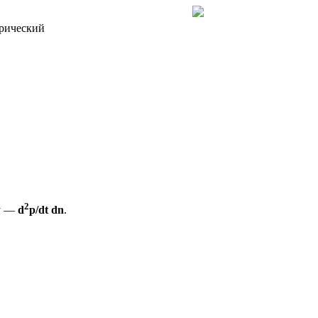
рический
2
ну —
d
p/dt dn
.