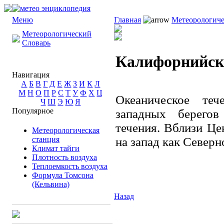
Меню
Главная
Метеорологиче
Метеорологический
Словарь
Калифорнийско
Навигация
А
Б
В
Г
Д
Е
Ж
З
И
К
Л
М
Н
О
П
Р
С
Т
У
Ф
Х
Ц
Океаническое те
Ч
Ш
Э
Ю
Я
Популярное
западных берего
течения. Вблизи Ц
Метеорологическая
станция
на запад как Северн
Климат тайги
Плотность воздуха
Теплоемкость воздуха
Формула Томсона
(Кельвина)
Назад