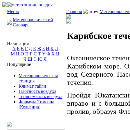
Меню
Главная
Метеорологиче
Метеорологический
Словарь
Карибское теч
Навигация
А
Б
В
Г
Д
Е
Ж
З
И
К
Л
М
Н
О
П
Р
С
Т
У
Ф
Х
Ц
Океаническое течени
Ч
Ш
Э
Ю
Я
Популярное
Карибском море. О
вод Северного Пас
Метеорологическая
станция
течения.
Климат тайги
Плотность воздуха
Пройдя Юкатанский
Теплоемкость воздуха
Формула Томсона
вправо и с большо
(Кельвина)
пролив, образуя Фл