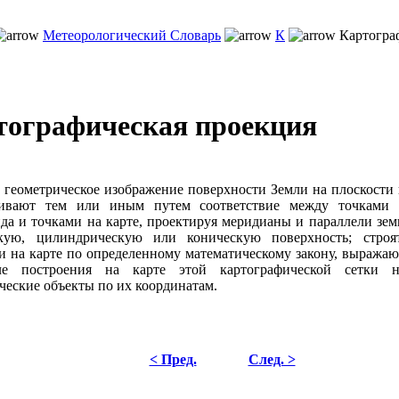
Метеорологический Словарь
К
Картогра
тографическая проекция
 геометрическое изображение поверхности Земли на плоскости
ливают тем или иным путем соответствие между точками 
да и точками на карте, проектируя меридианы и параллели зе
кую, цилиндрическую или коническую поверхность; стро
и на карте по определенному математическому закону, выража
е построения на карте этой картографической сетки 
ческие объекты по их координатам.
< Пред.
След. >