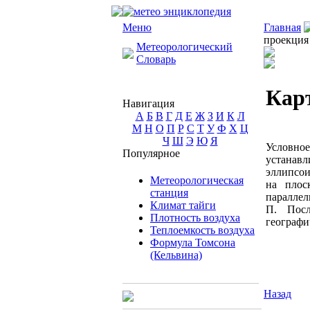
Меню
Главная
проекция
Метеорологический
Словарь
Кар
Навигация
А
Б
В
Г
Д
Е
Ж
З
И
К
Л
М
Н
О
П
Р
С
Т
У
Ф
Х
Ц
Ч
Ш
Э
Ю
Я
Условное
Популярное
устанав
эллипсои
Метеорологическая
на плос
станция
параллел
Климат тайги
П. Посл
Плотность воздуха
географи
Теплоемкость воздуха
Формула Томсона
(Кельвина)
Назад