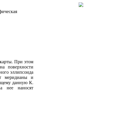
фическая
 карты. При этом
на поверхности
много эллипсоида
ят меридианы и
ющему данную К.
на нее наносят