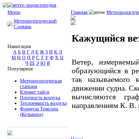
Меню
Главная
Метеорологиче
Метеорологический
Словарь
Кажущийся ве
Навигация
А
Б
В
Г
Д
Е
Ж
З
И
К
Л
М
Н
О
П
Р
С
Т
У
Ф
Х
Ц
Ветер, измеряемы
Ч
Ш
Э
Ю
Я
Популярное
образующийся в ре
так называемого 
Метеорологическая
станция
движении судна. Ск
Климат тайги
вычисляются гра
Плотность воздуха
Теплоемкость воздуха
направлениям К. В. 
Формула Томсона
(Кельвина)