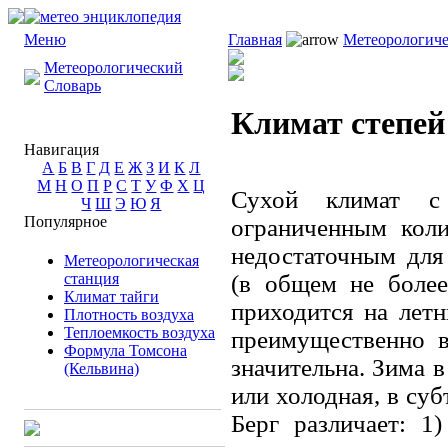
Меню
Главная
Метеорологиче
Метеорологический
Словарь
Климат степей
Навигация
А
Б
В
Г
Д
Е
Ж
З
И
К
Л
М
Н
О
П
Р
С
Т
У
Ф
Х
Ц
Сухой климат 
Ч
Ш
Э
Ю
Я
Популярное
ограниченным коли
недостаточным для
Метеорологическая
станция
(в общем не боле
Климат тайги
приходится на лет
Плотность воздуха
Теплоемкость воздуха
преимущественно в
Формула Томсона
значительна. Зима 
(Кельвина)
или холодная, в су
Берг различает: 1