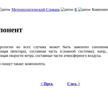
Метеорологический Словарь
К
Компоне
понент
рологии во всех случаях может быть заменено синонима
ющая (вектора), составная часть (сложной системы); напр.,
ющая скорости ветра, составные части атмосферного воздуха.
и пишут также: компонента.
< Пред.
След. >