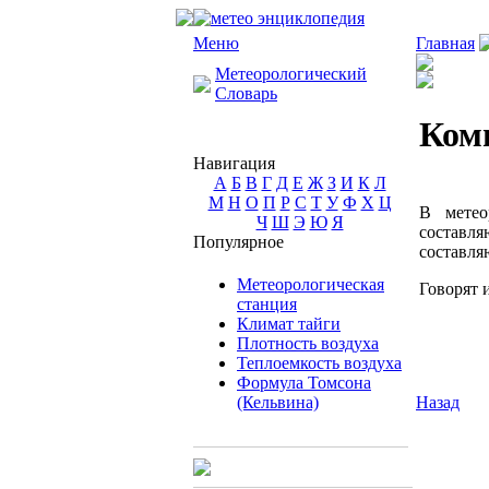
Меню
Главная
Метеорологический
Словарь
Ком
Навигация
А
Б
В
Г
Д
Е
Ж
З
И
К
Л
М
Н
О
П
Р
С
Т
У
Ф
Х
Ц
В метео
Ч
Ш
Э
Ю
Я
составля
Популярное
составля
Метеорологическая
Говорят 
станция
Климат тайги
Плотность воздуха
Теплоемкость воздуха
Формула Томсона
(Кельвина)
Назад