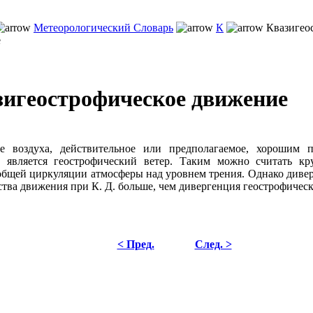
Метеорологический Словарь
К
Квазигео
е
зигеострофическое движение
е воздуха, действительное или предполагаемое, хорошим 
у является геострофический ветер. Таким можно считать к
общей циркуляции атмосферы над уровнем трения. Однако диве
ства движения при К. Д. больше, чем дивергенция геострофическ
< Пред.
След. >