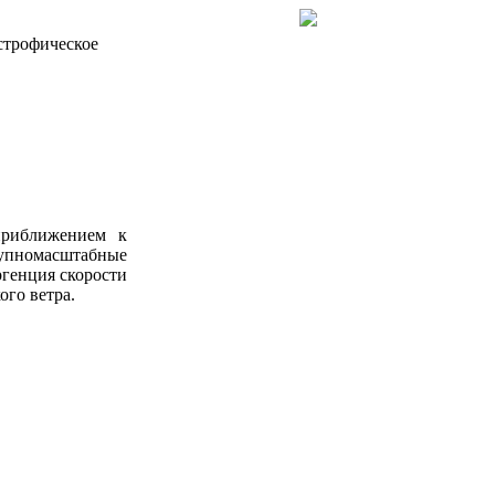
строфическое
приближением к
рупномасштабные
ргенция скорости
ого ветра.