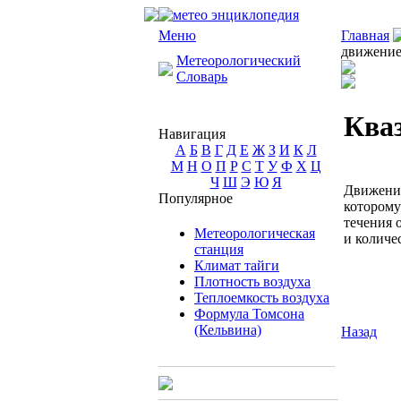
Меню
Главная
движени
Метеорологический
Словарь
Ква
Навигация
А
Б
В
Г
Д
Е
Ж
З
И
К
Л
М
Н
О
П
Р
С
Т
У
Ф
Х
Ц
Ч
Ш
Э
Ю
Я
Движени
Популярное
котором
течения 
Метеорологическая
и количе
станция
Климат тайги
Плотность воздуха
Теплоемкость воздуха
Формула Томсона
(Кельвина)
Назад