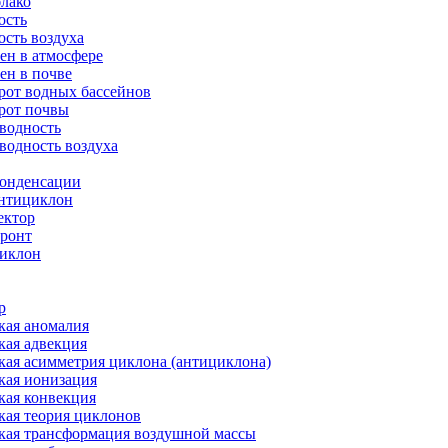
блако
ость
ость воздуха
ен в атмосфере
ен в почве
рот водных бассейнов
рот почвы
водность
водность воздуха
конденсации
нтициклон
ектор
ронт
иклон
р
кая аномалия
кая адвекция
кая асимметрия циклона (антициклона)
кая ионизация
кая конвекция
кая теория циклонов
кая трансформация воздушной массы