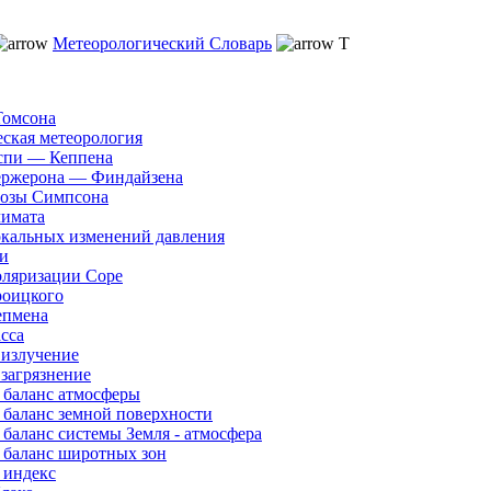
Метеорологический Словарь
Т
Томсона
еская метеорология
спи — Кеппена
ержерона — Финдайзена
розы Симпсона
лимата
окальных изменений давления
и
оляризации Соре
роицкого
епмена
сса
 излучение
 загрязнение
 баланс атмосферы
 баланс земной поверхности
 баланс системы Земля - атмосфера
 баланс широтных зон
 индекс