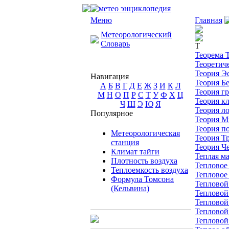
Меню
Главная
Метеорологический
Словарь
Т
Теорема 
Теоретич
Теория Э
Навигация
Теория Б
А
Б
В
Г
Д
Е
Ж
З
И
К
Л
Теория г
М
Н
О
П
Р
С
Т
У
Ф
Х
Ц
Теория к
Ч
Ш
Э
Ю
Я
Теория л
Популярное
Теория М
Теория п
Метеорологическая
Теория Т
станция
Теория Ч
Климат тайги
Теплая ма
Плотность воздуха
Тепловое
Теплоемкость воздуха
Тепловое
Формула Томсона
Тепловой
(Кельвина)
Тепловой
Тепловой
Тепловой
Тепловой