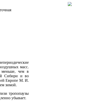
точная
непериодические
 воздушных масс.
 меньше, чем в
ой Сибири и во
ей Европе М. И.
чем зимой.
близи тропопаузы
едленно убывает.