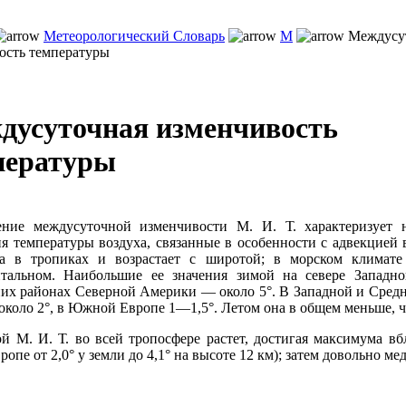
Метеорологический Словарь
М
Междусу
ость температуры
дусуточная изменчивость
пературы
ение междусуточной изменчивости М. И. Т. характеризует 
я температуры воздуха, связанные в особенности с адвекцией
а в тропиках и возрастает с широтой; в морском климате
нтальном. Наибольшие ее значения зимой на севере Западн
их районах Северной Америки — около 5°. В Западной и Средн
 около 2°, в Южной Европе 1—1,5°. Летом она в общем меньше, 
й М. И. Т. во всей тропосфере растет, достигая максимума в
вропе от 2,0° у земли до 4,1° на высоте 12 км); затем довольно м