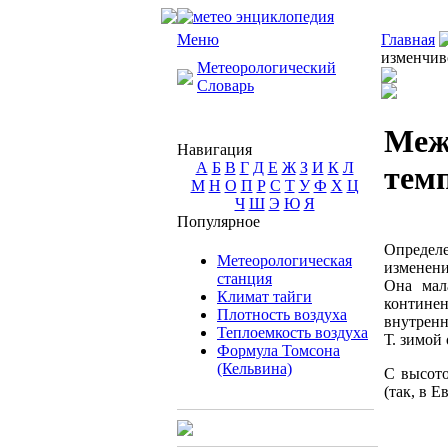
Меню
Главная
изменчив
Метеорологический
Словарь
Меж
Навигация
А
Б
В
Г
Д
Е
Ж
З
И
К
Л
тем
М
Н
О
П
Р
С
Т
У
Ф
Х
Ц
Ч
Ш
Э
Ю
Я
Популярное
Определ
Метеорологическая
изменени
станция
Она мал
Климат тайги
контине
Плотность воздуха
внутренн
Теплоемкость воздуха
Т. зимой
Формула Томсона
(Кельвина)
С высото
(так, в Е