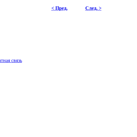
< Пред.
След. >
тная связь