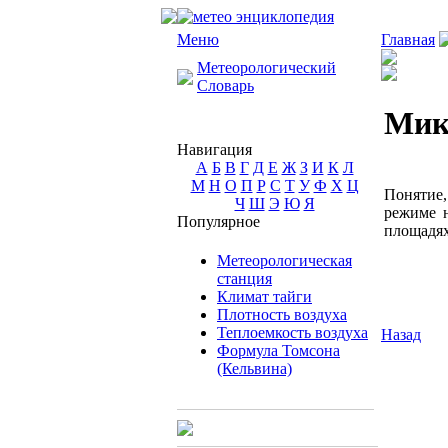
Меню
Главная
Метеорологический
Словарь
Мик
Навигация
А
Б
В
Г
Д
Е
Ж
З
И
К
Л
М
Н
О
П
Р
С
Т
У
Ф
Х
Ц
Понятие
Ч
Ш
Э
Ю
Я
режиме 
Популярное
площадях,
Метеорологическая
станция
Климат тайги
Плотность воздуха
Теплоемкость воздуха
Назад
Формула Томсона
(Кельвина)