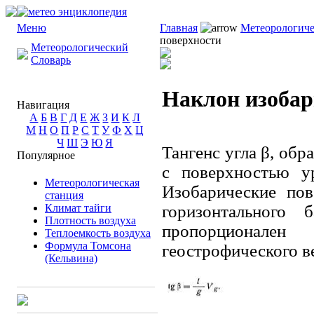
Меню
Главная
Метеорологиче
поверхности
Метеорологический
Словарь
Наклон изобар
Навигация
А
Б
В
Г
Д
Е
Ж
З
И
К
Л
М
Н
О
П
Р
С
Т
У
Ф
Х
Ц
Ч
Ш
Э
Ю
Я
Тангенс угла β, об
Популярное
с поверхностью ур
Метеорологическая
Изобарические по
станция
Климат тайги
горизонтального 
Плотность воздуха
пропорционале
Теплоемкость воздуха
Формула Томсона
геострофического в
(Кельвина)