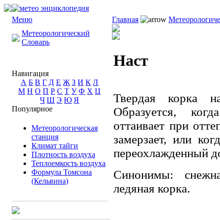
Меню
Главная
Метеорологиче
Метеорологический
Словарь
Наст
Навигация
А
Б
В
Г
Д
Е
Ж
З
И
К
Л
М
Н
О
П
Р
С
Т
У
Ф
Х
Ц
Твердая корка н
Ч
Ш
Э
Ю
Я
Популярное
Образуется, ког
оттаивает при отте
Метеорологическая
станция
замерзает, или ко
Климат тайги
переохлажденный д
Плотность воздуха
Теплоемкость воздуха
Формула Томсона
Синонимы: снежна
(Кельвина)
ледяная корка.