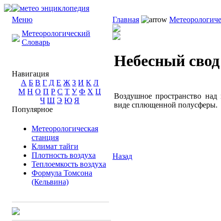
Меню
Главная
Метеорологиче
Метеорологический
Словарь
Небесный свод
Навигация
А
Б
В
Г
Д
Е
Ж
З
И
К
Л
М
Н
О
П
Р
С
Т
У
Ф
Х
Ц
Воздушное пространство над 
Ч
Ш
Э
Ю
Я
виде сплющенной полусферы.
Популярное
Метеорологическая
станция
Климат тайги
Плотность воздуха
Назад
Теплоемкость воздуха
Формула Томсона
(Кельвина)