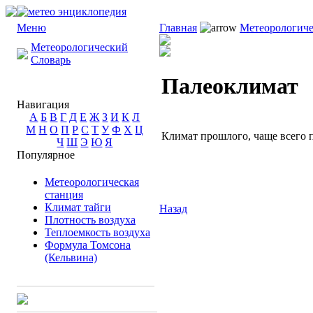
Меню
Главная
Метеорологиче
Метеорологический
Словарь
Палеоклимат
Навигация
А
Б
В
Г
Д
Е
Ж
З
И
К
Л
М
Н
О
П
Р
С
Т
У
Ф
Х
Ц
Климат прошлого, чаще всего 
Ч
Ш
Э
Ю
Я
Популярное
Метеорологическая
станция
Климат тайги
Назад
Плотность воздуха
Теплоемкость воздуха
Формула Томсона
(Кельвина)