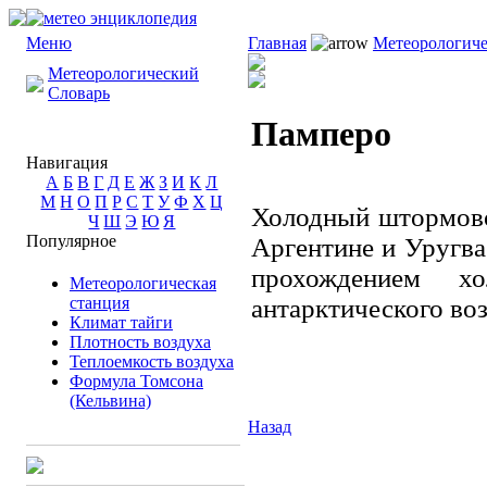
Меню
Главная
Метеорологиче
Метеорологический
Словарь
Памперо
Навигация
А
Б
В
Г
Д
Е
Ж
З
И
К
Л
М
Н
О
П
Р
С
Т
У
Ф
Х
Ц
Холодный штормово
Ч
Ш
Э
Ю
Я
Популярное
Аргентине и Уругвае
прохождением х
Метеорологическая
станция
антарктического воз
Климат тайги
Плотность воздуха
Теплоемкость воздуха
Формула Томсона
(Кельвина)
Назад