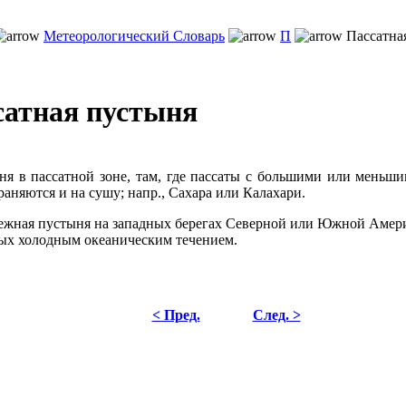
Метеорологический Словарь
П
Пассатна
сатная пустыня
ня в пассатной зоне, там, где пассаты с большими или меньш
раняются и на сушу; напр., Сахара или Калахари.
ежная пустыня на западных берегах Северной или Южной Амер
х холодным океаническим течением.
< Пред.
След. >