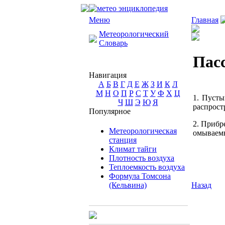
Меню
Главная
Метеорологический
Словарь
Пас
Навигация
А
Б
В
Г
Д
Е
Ж
З
И
К
Л
М
Н
О
П
Р
С
Т
У
Ф
Х
Ц
1. Пусты
Ч
Ш
Э
Ю
Я
распрост
Популярное
2. Прибр
Метеорологическая
омываемы
станция
Климат тайги
Плотность воздуха
Теплоемкость воздуха
Формула Томсона
(Кельвина)
Назад