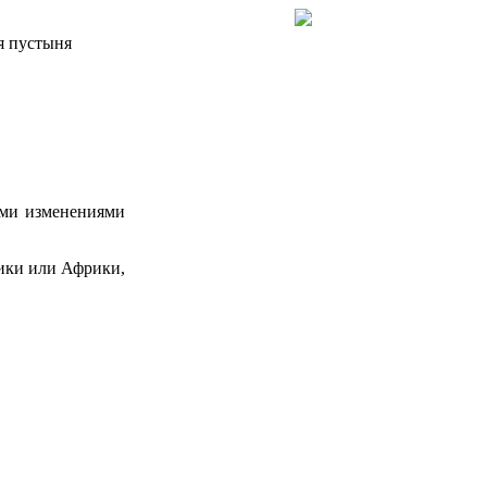
я пустыня
ими изменениями
ики или Африки,