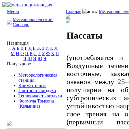
Меню
Главная
Метеорологиче
Метеорологический
Словарь
Пассаты
Навигация
А
Б
В
Г
Д
Е
Ж
З
И
К
Л
М
Н
О
П
Р
С
Т
У
Ф
Х
Ц
(употребляется и
Ч
Ш
Э
Ю
Я
Популярное
Воздушные течени
восточные, захв
Метеорологическая
станция
океанов между 25
Климат тайги
полушарии на об
Плотность воздуха
Теплоемкость воздуха
субтропических а
Формула Томсона
устойчивостью напра
(Кельвина)
слое трения на о
(первичный пас