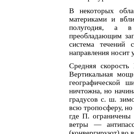
В некоторых обла
материками и вбл
полугодия, а в
преобладающим зап
система течений 
направления носит 
Средняя скорость
Вертикальная мощн
географической ш
ничтожна, но начина
градусов с. ш. зим
всю тропосферу, но
где П. ограничены
ветры — антипасс
(конвергируют) во 