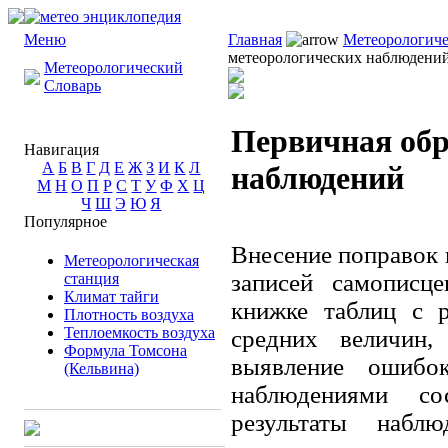
Меню
Главная
Метеорологиче
метеорологических наблюдени
Метеорологический
Словарь
Первичная обр
Навигация
А
Б
В
Г
Д
Е
Ж
З
И
К
Л
наблюдений
М
Н
О
П
Р
С
Т
У
Ф
Х
Ц
Ч
Ш
Э
Ю
Я
Популярное
Внесение поправок 
Метеорологическая
записей самописце
станция
Климат тайги
книжке таблиц с р
Плотность воздуха
Теплоемкость воздуха
средних величин,
Формула Томсона
выявление ошибо
(Кельвина)
наблюдениями со
результаты набл