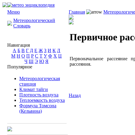
Меню
Главная
Метеорологиче
Метеорологический
Словарь
Первичное рас
Навигация
А
Б
В
Г
Д
Е
Ж
З
И
К
Л
М
Н
О
П
Р
С
Т
У
Ф
Х
Ц
Первоначальное рассеяние 
Ч
Ш
Э
Ю
Я
рассеяния.
Популярное
Метеорологическая
станция
Климат тайги
Плотность воздуха
Назад
Теплоемкость воздуха
Формула Томсона
(Кельвина)