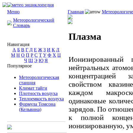
Меню
Главная
Метеорологиче
Метеорологический
Словарь
Плазма
Навигация
А
Б
В
Г
Д
Е
Ж
З
И
К
Л
М
Н
О
П
Р
С
Т
У
Ф
Х
Ц
Ионизированный 
Ч
Ш
Э
Ю
Я
Популярное
нейтральных атомо
концентрацией 
Метеорологическая
станция
свойством квазин
Климат тайги
каждом макроск
Плотность воздуха
Теплоемкость воздуха
одинаковые количе
Формула Томсона
зарядов. По отнош
(Кельвина)
к полной концен
ионизированную, у