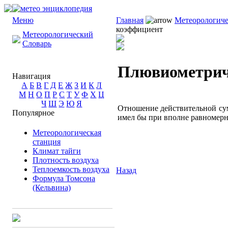
Меню
Главная
Метеорологиче
коэффициент
Метеорологический
Словарь
Плювиометрич
Навигация
А
Б
В
Г
Д
Е
Ж
З
И
К
Л
М
Н
О
П
Р
С
Т
У
Ф
Х
Ц
Ч
Ш
Э
Ю
Я
Отношение действительной сум
Популярное
имел бы при вполне равномерн
Метеорологическая
станция
Климат тайги
Плотность воздуха
Теплоемкость воздуха
Назад
Формула Томсона
(Кельвина)