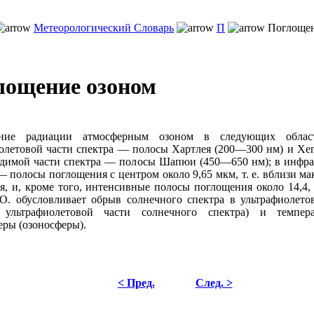
Метеорологический Словарь
П
Поглощен
лощение озоном
ние радиации атмосферным озоном в следующих област
олетовой части спектра — полосы Хартлея (200—300 нм) и Хе
идимой части спектра — полосы Шапюи (450—650 нм); в инфра
— полосы поглощения с центром около 9,65 мкм, т. е. вблизи м
я, и, кроме того, интенсивные полосы поглощения около 14,4, 4
О. обусловливает обрыв солнечного спектра в ультрафиолетов
 ультрафиолетовой части солнечного спектра) и темпе
еры (озоносферы).
< Пред.
След. >