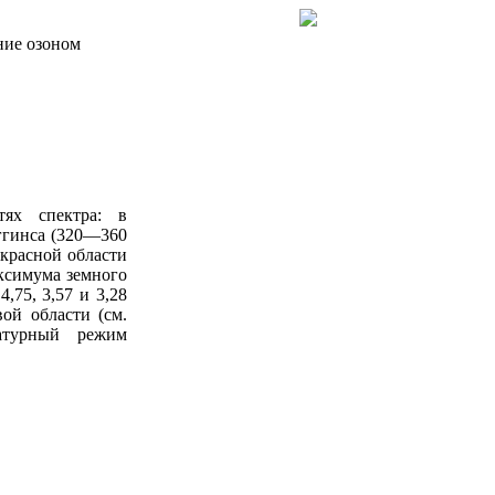
ие озоном
ях спектра: в
ггинса (320—360
красной области
аксимума земного
,75, 3,57 и 3,28
ой области (см.
ратурный режим