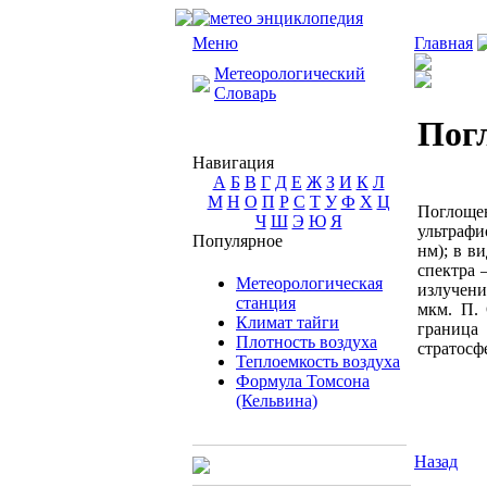
Меню
Главная
Метеорологический
Словарь
Пог
Навигация
А
Б
В
Г
Д
Е
Ж
З
И
К
Л
М
Н
О
П
Р
С
Т
У
Ф
Х
Ц
Поглоще
Ч
Ш
Э
Ю
Я
ультрафи
Популярное
нм); в в
спектра 
Метеорологическая
излучени
станция
мкм. П. 
Климат тайги
граница
Плотность воздуха
стратосф
Теплоемкость воздуха
Формула Томсона
(Кельвина)
Назад