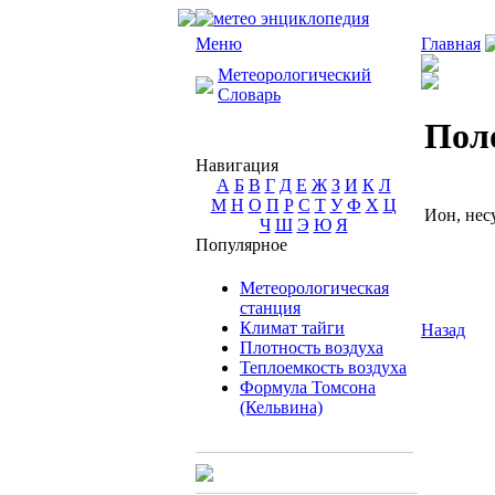
Меню
Главная
Метеорологический
Словарь
Пол
Навигация
А
Б
В
Г
Д
Е
Ж
З
И
К
Л
М
Н
О
П
Р
С
Т
У
Ф
Х
Ц
Ион, нес
Ч
Ш
Э
Ю
Я
Популярное
Метеорологическая
станция
Климат тайги
Назад
Плотность воздуха
Теплоемкость воздуха
Формула Томсона
(Кельвина)