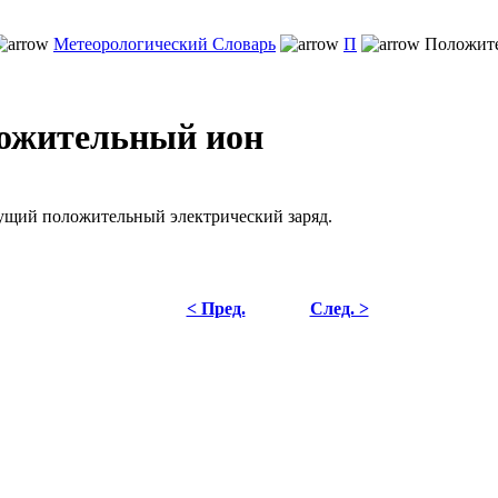
Метеорологический Словарь
П
Положите
ожительный ион
ущий положительный электрический заряд.
< Пред.
След. >