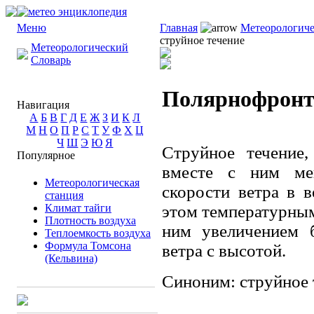
Меню
Главная
Метеорологиче
струйное течение
Метеорологический
Словарь
Полярнофронто
Навигация
А
Б
В
Г
Д
Е
Ж
З
И
К
Л
М
Н
О
П
Р
С
Т
У
Ф
Х
Ц
Ч
Ш
Э
Ю
Я
Струйное течение
Популярное
вместе с ним ме
Метеорологическая
скорости ветра в 
станция
Климат тайги
этом температурным
Плотность воздуха
ним увеличением 
Теплоемкость воздуха
Формула Томсона
ветра с высотой.
(Кельвина)
Синоним: струйное 