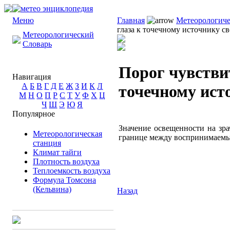
Меню
Главная
Метеорологиче
глаза к точечному источнику св
Метеорологический
Словарь
Порог чувстви
Навигация
А
Б
В
Г
Д
Е
Ж
З
И
К
Л
точечному ист
М
Н
О
П
Р
С
Т
У
Ф
Х
Ц
Ч
Ш
Э
Ю
Я
Популярное
Значение освещенности на зра
Метеорологическая
границе между воспринимаем
станция
Климат тайги
Плотность воздуха
Теплоемкость воздуха
Формула Томсона
(Кельвина)
Назад