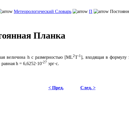
Метеорологический Словарь
П
Постоянн
тоянная Планка
2
-1
ая величина h с размерностью [ML
T
], входящая в формулу
-27
 равная h = 6,6252·10
эрг·с.
< Пред.
След. >