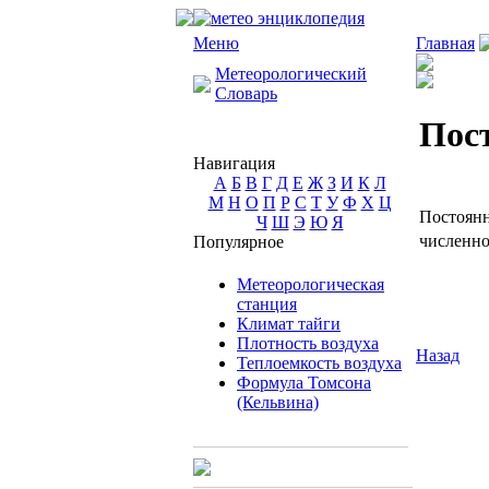
Меню
Главная
Метеорологический
Словарь
Пос
Навигация
А
Б
В
Г
Д
Е
Ж
З
И
К
Л
М
Н
О
П
Р
С
Т
У
Ф
Х
Ц
Постоянн
Ч
Ш
Э
Ю
Я
численно
Популярное
Метеорологическая
станция
Климат тайги
Плотность воздуха
Назад
Теплоемкость воздуха
Формула Томсона
(Кельвина)