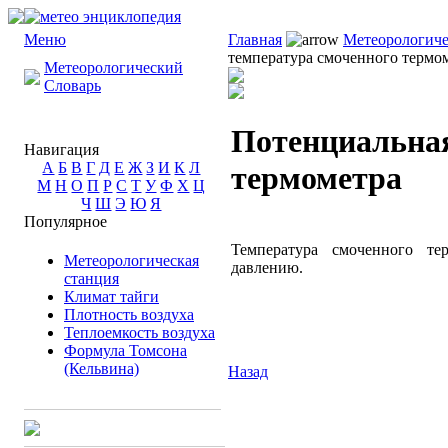
Меню
Главная
Метеорологиче
температура смоченного термо
Метеорологический
Словарь
Потенциальная
Навигация
А
Б
В
Г
Д
Е
Ж
З
И
К
Л
термометра
М
Н
О
П
Р
С
Т
У
Ф
Х
Ц
Ч
Ш
Э
Ю
Я
Популярное
Температура смоченного те
Метеорологическая
давлению.
станция
Климат тайги
Плотность воздуха
Теплоемкость воздуха
Формула Томсона
(Кельвина)
Назад