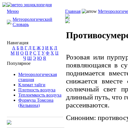
Меню
Главная
Метеорологиче
Метеорологический
Словарь
Противосумере
Навигация
А
Б
В
Г
Д
Е
Ж
З
И
К
Л
М
Н
О
П
Р
С
Т
У
Ф
Х
Ц
Розовая или пурпу
Ч
Ш
Э
Ю
Я
Популярное
появляющаяся в су
поднимается вмест
Метеорологическая
станция
снижается вместе 
Климат тайги
солнечный свет п
Плотность воздуха
Теплоемкость воздуха
длинный путь, что 
Формула Томсона
рассеиваются.
(Кельвина)
Синоним: противос