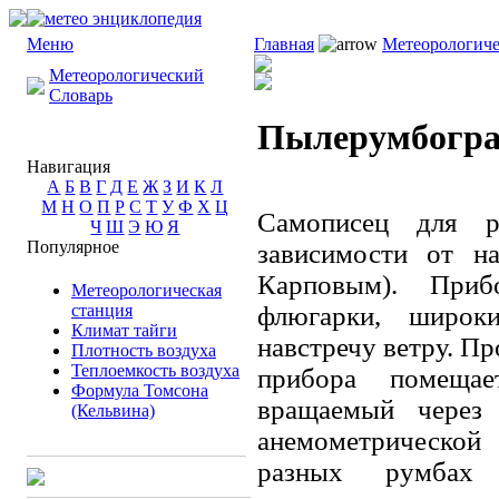
Меню
Главная
Метеорологиче
Метеорологический
Словарь
Пылерумбогр
Навигация
А
Б
В
Г
Д
Е
Ж
З
И
К
Л
М
Н
О
П
Р
С
Т
У
Ф
Х
Ц
Самописец для р
Ч
Ш
Э
Ю
Я
Популярное
зависимости от н
Карповым). Приб
Метеорологическая
станция
флюгарки, широк
Климат тайги
навстречу ветру. Пр
Плотность воздуха
Теплоемкость воздуха
прибора помещае
Формула Томсона
вращаемый через 
(Кельвина)
анемометрическо
разных румбах